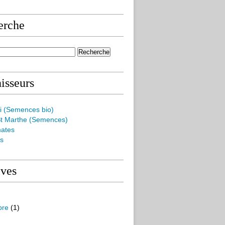
erche
isseurs
i (Semences bio)
t Marthe (Semences)
mates
es
ives
bre
(1)