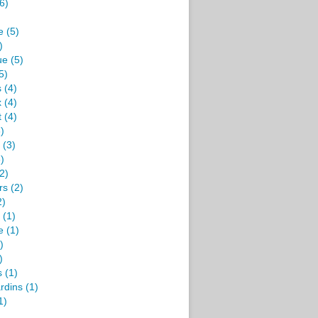
6)
e
(5)
)
ue
(5)
5)
s
(4)
x
(4)
t
(4)
)
(3)
)
2)
rs
(2)
2)
(1)
e
(1)
)
)
s
(1)
rdins
(1)
1)