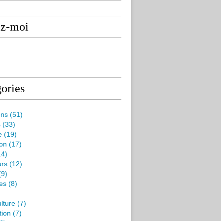
ez-moi
ories
ons
(51)
s
(33)
e
(19)
ion
(17)
4)
rs
(12)
(9)
es
(8)
lture
(7)
tion
(7)