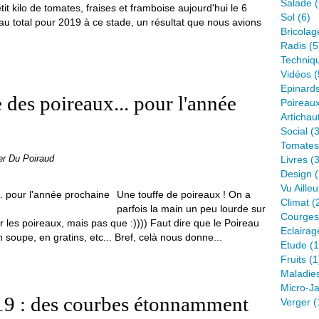
Salade
(
it kilo de tomates, fraises et framboise aujourd'hui le 6
Sol
(6)
 au total pour 2019 à ce stade, un résultat que nous avions
Bricolag
Radis
(5
Techniq
Vidéos
(
Epinard
 des poireaux... pour l'année
Poireau
Artichau
Social
(3
Tomates
er Du Poiraud
Livres
(3
Design
(
Vu Ailleu
Une touffe de poireaux ! On a
Climat
(
parfois la main un peu lourde sur
Courges
ur les poireaux, mais pas que :)))) Faut dire que le Poireau
Eclairag
n soupe, en gratins, etc... Bref, celà nous donne...
Etude
(1
Fruits
(1
Maladie
Micro-Ja
19 : des courbes étonnamment
Verger
(