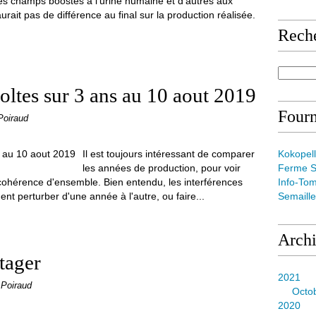
es champs boostés à l'urine humaine et d'autres aux
aurait pas de différence au final sur la production réalisée.
Rech
ltes sur 3 ans au 10 aout 2019
Fourn
Poiraud
Il est toujours intéressant de comparer
Kokopell
les années de production, pour voir
Ferme S
 cohérence d'ensemble. Bien entendu, les interférences
Info-To
ent perturber d'une année à l'autre, ou faire...
Semaill
Arch
tager
2021
 Poiraud
Octo
2020