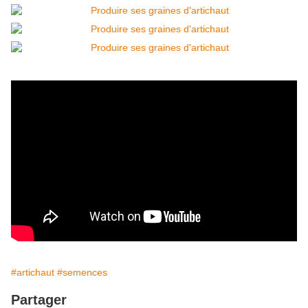
#artichaut
#semences
Partager