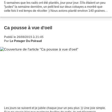
5 semaines que les radis ont été plantés, jour pour jour. S'ils étaient un peu
"justes" la semaine dernière, un petit test sur deux cobayes a montré que
cette fois il est temps de récolter :) Nous avions planté environ 140 graines
pour obtenir 28 radis....
Ca pousse à vue d'oeil
Publié le 26/08/2015 à 21:45
Par
Le Potager Du Poiraud
Les jours se suivent et je jubile chaque jour un peu plus :)) Une joie simple.
Si je ne voyais hier que quelques feuilles de radis, ils ont désormais