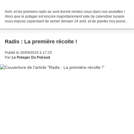
Avril, et les premiers radis se sont donné rendez-vous dans nos assiettes !
Alors que le potager est encore majoritairement vide (le calendrier lunaire
nous impose cependant de semer demain 24 avril, et de planter nos jeunes
plants poussés en serre le...
Radis : La première récolte !
Publié le 26/09/2015 à 17:15
Par
Le Potager Du Poiraud