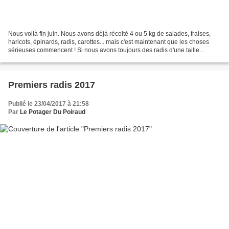
Nous voilà fin juin. Nous avons déjà récolté 4 ou 5 kg de salades, fraises,
haricots, épinards, radis, carottes... mais c'est maintenant que les choses
sérieuses commencent ! Si nous avons toujours des radis d'une taille
délirante en un minimum de temps,...
Premiers radis 2017
Publié le 23/04/2017 à 21:58
Par
Le Potager Du Poiraud