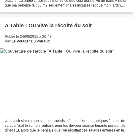
place ?" La photo ci-dessous montre ce que cela donne, vu de haut. A noter
que ma pelouse fait 30 m2 seulement (haies incluses) et que mon jardin
s'arrête en fait 50 cm à droite des...
A Table ! Ou vive la récolte du soir
Publié le 24/09/2015 à 20:47
Par
Le Potager Du Poiraud
Un plaisir simple que celui qui consiste à aller récolter quelques feuilles de
salade (bio) le soir en rentrant, pour les dévorer séance tenante pendant le
dîner ! Et, alors que je pensais que l'on récoltait des salades entières en les