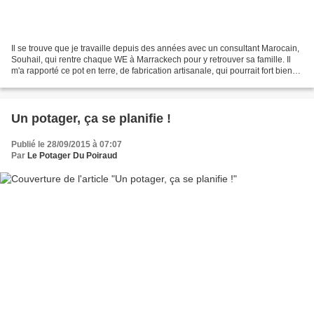
Il se trouve que je travaille depuis des années avec un consultant Marocain,
Souhail, qui rentre chaque WE à Marrackech pour y retrouver sa famille. Il
m'a rapporté ce pot en terre, de fabrication artisanale, qui pourrait fort bien
servir d'Ollas pour...
Un potager, ça se planifie !
Publié le 28/09/2015 à 07:07
Par
Le Potager Du Poiraud