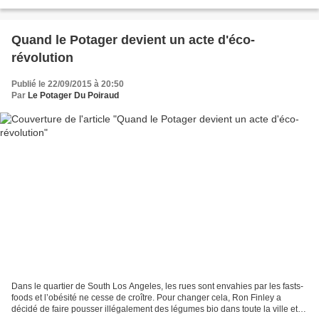
injectés deux fois par jour, soit 16 litres...
Quand le Potager devient un acte d'éco-
révolution
Publié le 22/09/2015 à 20:50
Par
Le Potager Du Poiraud
Dans le quartier de South Los Angeles, les rues sont envahies par les fasts-
foods et l’obésité ne cesse de croître. Pour changer cela, Ron Finley a
décidé de faire pousser illégalement des légumes bio dans toute la ville et