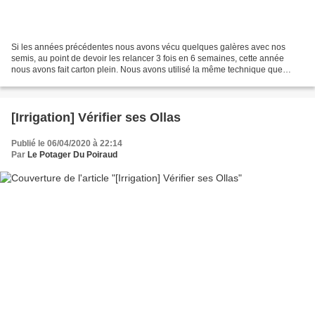
Si les années précédentes nous avons vécu quelques galères avec nos
semis, au point de devoir les relancer 3 fois en 6 semaines, cette année
nous avons fait carton plein. Nous avons utilisé la même technique que
d'habitude : - des demi bouteilles de badoit...
[Irrigation] Vérifier ses Ollas
Publié le 06/04/2020 à 22:14
Par
Le Potager Du Poiraud