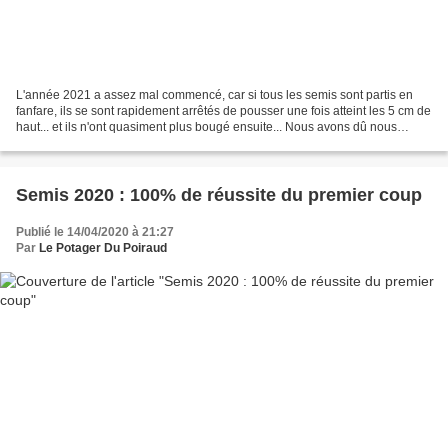
L'année 2021 a assez mal commencé, car si tous les semis sont partis en
fanfare, ils se sont rapidement arrêtés de pousser une fois atteint les 5 cm de
haut... et ils n'ont quasiment plus bougé ensuite... Nous avons dû nous
résoudre à aller acheter des...
Semis 2020 : 100% de réussite du premier coup
Publié le 14/04/2020 à 21:27
Par
Le Potager Du Poiraud