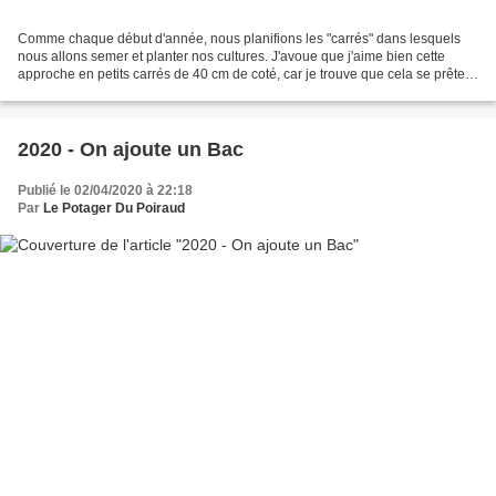
Comme chaque début d'année, nous planifions les "carrés" dans lesquels
nous allons semer et planter nos cultures. J'avoue que j'aime bien cette
approche en petits carrés de 40 cm de coté, car je trouve que cela se prête
bien à de la culture de jardin...
2020 - On ajoute un Bac
Publié le 02/04/2020 à 22:18
Par
Le Potager Du Poiraud