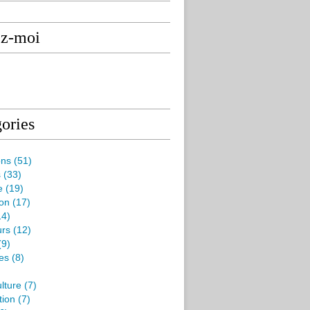
ez-moi
ories
ons
(51)
s
(33)
e
(19)
ion
(17)
4)
rs
(12)
(9)
es
(8)
lture
(7)
tion
(7)