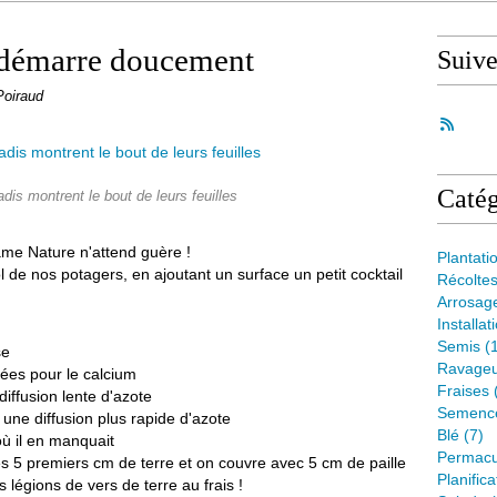
edémarre doucement
Suiv
Poiraud
Catég
radis montrent le bout de leurs feuilles
dame Nature n'attend guère !
Plantati
 de nos potagers, en ajoutant un surface un petit cocktail
Récolte
Arrosag
Installat
Semis
(1
se
Ravageu
ées pour le calcium
Fraises
iffusion lente d'azote
Semenc
ne diffusion plus rapide d'azote
Blé
(7)
ù il en manquait
Permacu
les 5 premiers cm de terre et on couvre avec 5 cm de paille
Planifica
 légions de vers de terre au frais !