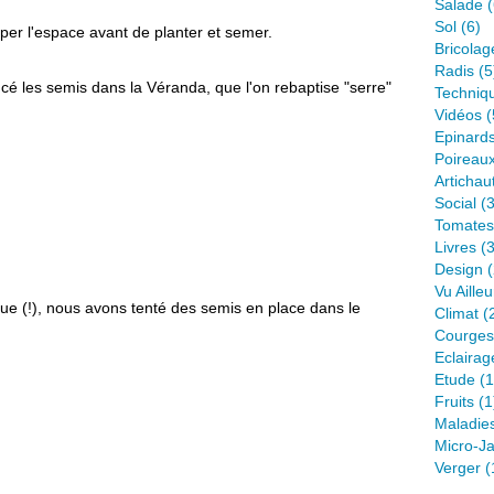
Salade
(
Sol
(6)
uper l'espace avant de planter et semer.
Bricolag
Radis
(5
é les semis dans la Véranda, que l'on rebaptise "serre"
Techniq
Vidéos
(
Epinard
Poireau
Artichau
Social
(3
Tomates
Livres
(3
Design
(
Vu Ailleu
ue (!), nous avons tenté des semis en place dans le
Climat
(
Courges
Eclairag
Etude
(1
Fruits
(1
Maladie
Micro-Ja
Verger
(