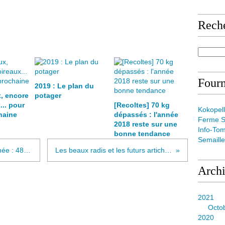
Rech
Fourn
2019 : Le plan du
, encore
potager
... pour
[Recoltes] 70 kg
Kokopell
haine
dépassés : l'année
Ferme S
2018 reste sur une
Info-To
bonne tendance
Semaill
23 Mars, première récolte de l'année : 4800g de poireaux
Les beaux radis et les futurs artichauts que voilà
Arch
2021
Octo
2020