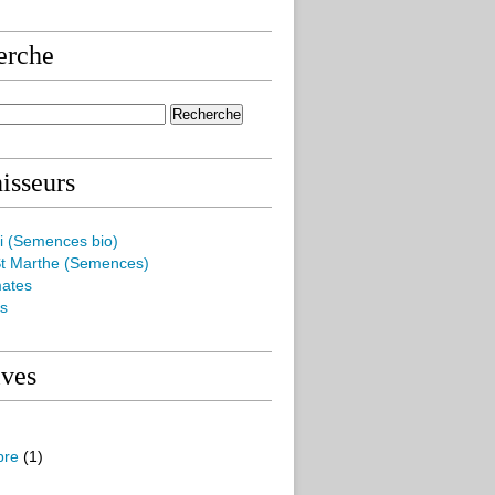
erche
isseurs
i (Semences bio)
t Marthe (Semences)
mates
es
ives
bre
(1)