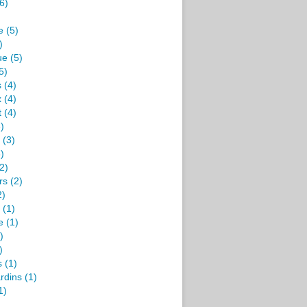
6)
e
(5)
)
ue
(5)
5)
s
(4)
x
(4)
t
(4)
)
(3)
)
2)
rs
(2)
2)
(1)
e
(1)
)
)
s
(1)
rdins
(1)
1)