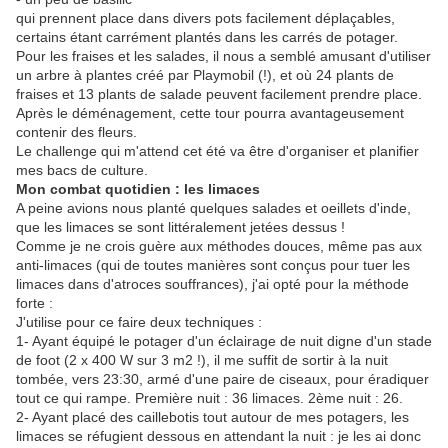
qui prennent place dans divers pots facilement déplaçables,
certains étant carrément plantés dans les carrés de potager.
Pour les fraises et les salades, il nous a semblé amusant d'utiliser
un arbre à plantes créé par Playmobil (!), et où 24 plants de
fraises et 13 plants de salade peuvent facilement prendre place.
Après le déménagement, cette tour pourra avantageusement
contenir des fleurs.
Le challenge qui m'attend cet été va être d'organiser et planifier
mes bacs de culture.
Mon combat quotidien : les limaces
A peine avions nous planté quelques salades et oeillets d'inde,
que les limaces se sont littéralement jetées dessus !
Comme je ne crois guère aux méthodes douces, même pas aux
anti-limaces (qui de toutes manières sont conçus pour tuer les
limaces dans d'atroces souffrances), j'ai opté pour la méthode
forte :
J'utilise pour ce faire deux techniques :
1- Ayant équipé le potager d'un éclairage de nuit digne d'un stade
de foot (2 x 400 W sur 3 m2 !), il me suffit de sortir à la nuit
tombée, vers 23:30, armé d'une paire de ciseaux, pour éradiquer
tout ce qui rampe. Première nuit : 36 limaces. 2ème nuit : 26.
2- Ayant placé des caillebotis tout autour de mes potagers, les
limaces se réfugient dessous en attendant la nuit : je les ai donc