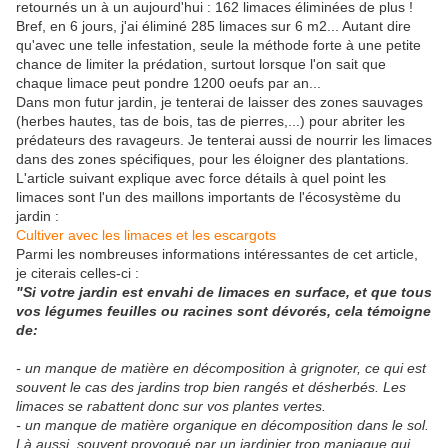
retournés un à un aujourd'hui : 162 limaces éliminées de plus !
Bref, en 6 jours, j'ai éliminé 285 limaces sur 6 m2... Autant dire
qu'avec une telle infestation, seule la méthode forte à une petite
chance de limiter la prédation, surtout lorsque l'on sait que
chaque limace peut pondre 1200 oeufs par an...
Dans mon futur jardin, je tenterai de laisser des zones sauvages
(herbes hautes, tas de bois, tas de pierres,...) pour abriter les
prédateurs des ravageurs. Je tenterai aussi de nourrir les limaces
dans des zones spécifiques, pour les éloigner des plantations.
L'article suivant explique avec force détails à quel point les
limaces sont l'un des maillons importants de l'écosystème du
jardin :
Cultiver avec les limaces et les escargots
Parmi les nombreuses informations intéressantes de cet article,
je citerais celles-ci :
"Si votre jardin est envahi de limaces en surface, et que tous
vos légumes feuilles ou racines sont dévorés, cela témoigne
de:
- un manque de matière en décomposition à grignoter, ce qui est
souvent le cas des jardins trop bien rangés et désherbés. Les
limaces se rabattent donc sur vos plantes vertes.
- un manque de matière organique en décomposition dans le sol.
Là aussi, souvent provoqué par un jardinier trop maniaque qui