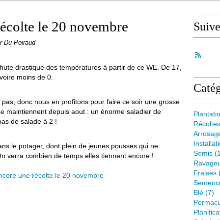
récolte le 20 novembre
Suiv
r Du Poiraud
ute drastique des températures à partir de ce WE. De 17,
 voire moins de 0.
Catég
ve pas, donc nous en profitons pour faire ce soir une grosse
 se maintiennent depuis aout : un énorme saladier de
Plantati
pas de salade à 2 !
Récolte
Arrosag
Installat
dans le potager, dont plein de jeunes pousses qui ne
Semis
(1
On verra combien de temps elles tiennent encore !
Ravageu
Fraises
Semenc
Blé
(7)
Permacu
Planifica