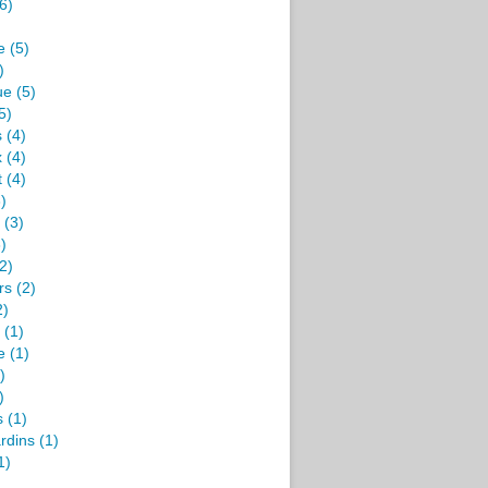
6)
e
(5)
)
ue
(5)
5)
s
(4)
x
(4)
t
(4)
)
(3)
)
2)
rs
(2)
2)
(1)
e
(1)
)
)
s
(1)
rdins
(1)
1)