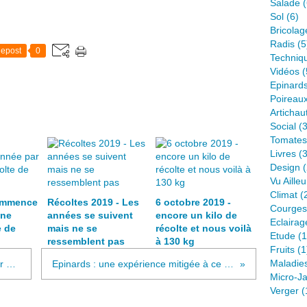
Salade
(
Sol
(6)
Bricolag
Radis
(5
epost
0
Techniq
Vidéos
(
Epinard
Poireau
Artichau
Social
(3
Tomates
Livres
(3
Design
(
Vu Ailleu
Climat
(
ommence
Récoltes 2019 - Les
6 octobre 2019 -
Courges
une
années se suivent
encore un kilo de
Eclairag
e de
mais ne se
récolte et nous voilà
Etude
(1
ressemblent pas
à 130 kg
Fruits
(1
Maladie
15 novembre : toujours un potager plein !
Epinards : une expérience mitigée à ce stade
Micro-Ja
Verger
(