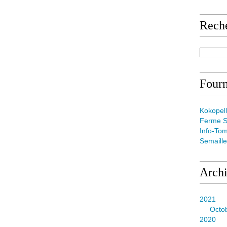
Rech
Fourn
Kokopell
Ferme S
Info-To
Semaill
Arch
2021
Octo
2020