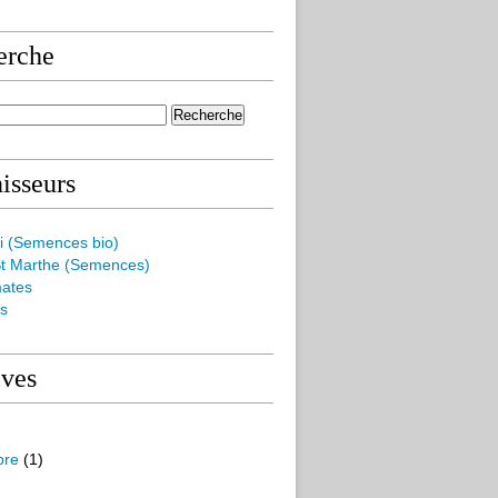
erche
isseurs
i (Semences bio)
t Marthe (Semences)
mates
es
ives
bre
(1)