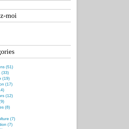
ez-moi
ories
ons
(51)
s
(33)
e
(19)
ion
(17)
4)
rs
(12)
(9)
es
(8)
lture
(7)
tion
(7)